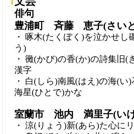
文芸
俳句
豊浦町 斉藤 恵子(さい
・ 啄木(たくぼく)を泣かせし
う)
・ 黴(かび)の香(か)の詩集旧(
漢字
・ 白(しら)南風(はえ)の海(い
海星(ひとで)かな
室蘭市 池内 満里子(い
・ 涼(りょう)新(あら)た心