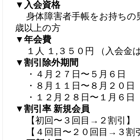
▼入会資格
身体障害者手帳をお持ちの
歳以上の方
▼年会費
１人 １,３５０円 （入会金
▼割引除外期間
・４月２７日〜５月６日
・８月１１日〜８月２０日
・１２月２８日〜１月６日
▼割引率 新規会員
【初回〜３回目→２割引】
【４回目〜２０回目→３割