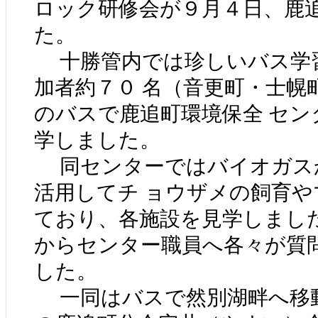
ロック研修会が９月４日、鹿
た。
十勝管内では珍しいバス学
加者約７０ 名（音更町・士幌
のバスで鹿追町環境保全 セン
学しました。
同センターではバイオガス
活用してチ ョウザメの飼育
ており、各施設を見学しまし
からセンター職員へ各々が質
した。
一同はバスで然別湖畔へ移動