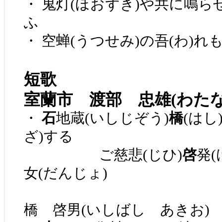
・ 鬼灯(ほおずき)や共に鳴らせ
ふ
・ 空蝉(うつせみ)の吾(わ)
短歌
室蘭市 渡部 忠雄(わた
・
石
地蔵(いしじぞう)
橋
(はし
ざ)する
ご慈悲(じひ)
啓
発
女(だんじょ)
橋 啓男(いしばし あきお)