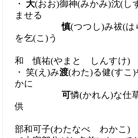
・
大
(おお)御神(みかみ)沈(
ませる
慎
(つつし)み祓(は
を乞(こ)う
和 慎祐(やまと しんすけ)
・ 笑(え)み
渡
(わた)る健(すこ
かに
可
憐(かれん)な仕
供
部和可子(わたなべ わかこ)