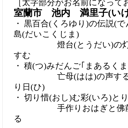
［太字部分がお名前になってお
室蘭市 池内 満里子(い
・ 黒百合(くろゆり)の伝説(で
島(だいこくじま)
燈台(とうだい)の灯(ひ
すむ
・ 積(つ)みだんご｢まあるくま
亡母(はは)の声する彼岸
り日(ひ)
・ 切り惜(おし)む彩(いろ)
手作りおはぎと佛前(ぶ
る