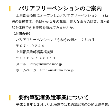
バリアフリーペンションのご案内
上川郡美瑛町にオープンしたバリアフリーペンション「うね
緑の白樺並木、色鮮やかな夏の花畑、雄大な山々の紅葉、真っ
然を体感できる美瑛を訪れてみませんか。
【お問合せ】
バリアフリーペンション「うねうね畑と くもの月」
〒０７１-０２４４
上川郡美瑛町福富福美沢
℡ ０１６６-７３-８１１１
メール info@unekumo.moo.jp
ホームページ http : //unekumo.moo.jp
要約筆記者派遣事業について
平成２８年１２月より北海道では要約筆記者の公的派遣事業