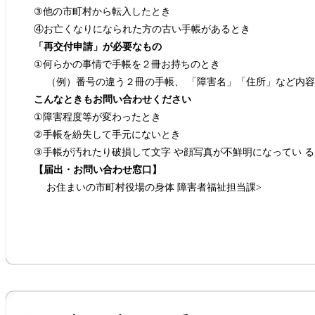
③他の市町村から転入したとき
④お亡くなりになられた方の古い手帳があるとき
「再交付申請」が必要なもの
①何らかの事情で手帳を２冊お持ちのとき
（例）番号の違う２冊の手帳、 「障害名」「住所」など内容
こんなときもお問い合わせください
①障害程度等が変わったとき
②手帳を紛失して手元にないとき
③手帳が汚れたり破損して文字 や顔写真が不鮮明になってい 
【届出・お問い合わせ窓口】
お住まいの市町村役場の身体 障害者福祉担当課>