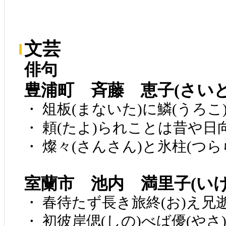
文芸
俳句
豊浦町 斉藤 恵子(さい
・ 俎板(まないた)に鱗(うろ
・ 頼(たよ)られことは昔や日
・ 燦々(さんさん)と氷柱(つら
室蘭市 池内 満里子(い
・ 春待たず長き旅終(お)え兄逝
・ 初彼岸偲(しの)べば優(やさ