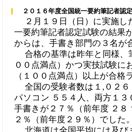
２０１６年度全国統一要約筆記者認定
２月１９日（日）に実施し
一要約筆記者認定試験の結果
からは、手書き部門の３名が
合格の基準は昨年と同様、
００点満点）かつ実技試験に
（１００点満点）以上が合格
全国の受験者数は１,０２６
パソコン ５５４人、両方１３
手書きが２７％（前年度 ２８
２％（前年度２９％）でした
北海道は全国平均には及び