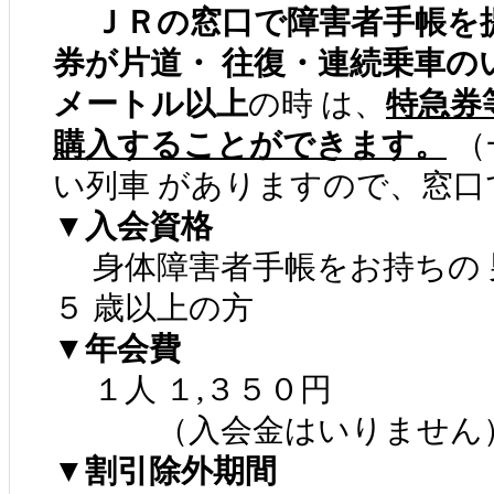
ＪＲの窓口で障害者手帳を
券が片道・ 往復・連続乗車の
メートル以上
の時 は、
特急券
購入することができます。
（
い列車 がありますので、窓口
▼入会資格
身体障害者手帳をお持ちの 男
５ 歳以上の方
▼年会費
１人 １,３５０円
（入会金はいりません
▼割引除外期間