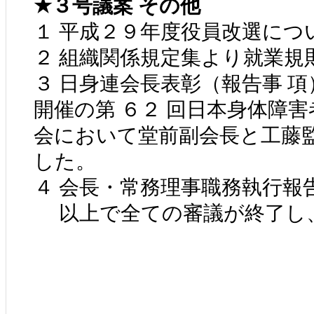
★３号議案 その他
１ 平成２９年度役員改選につ
２ 組織関係規定集より就業規
３ 日身連会長表彰（報告事 項
開催の第 ６２ 回日本身体障害
会において堂前副会長と工藤監
した。
４ 会長・常務理事職務執行報
以上で全ての審議が終了し、