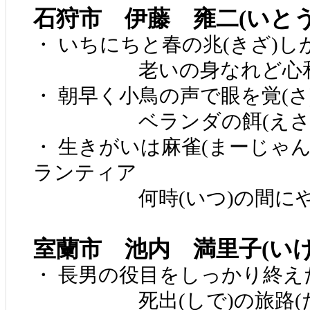
石狩市 伊藤 雍二(いと
・ いちにちと春の兆(きざ)
老いの身なれど心和(
・ 朝早く小鳥の声で眼を覚(さ
ベランダの餌(えさ)
・ 生きがいは麻雀(まーじゃん
ランティア
何時(いつ)の間にや
室蘭市 池内 満里子(い
・ 長男の役目をしっかり終え
死出(しで)の旅路(たび