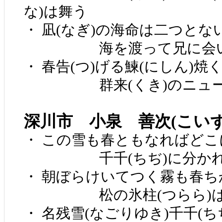
な)は舞う
・ 凪(なぎ)の海命は二つとな
海を渡って兄に会い
・ 春告(つ)げる鰊(にしん)焼
群来(くき)のニュース
深川市 小泉 善次(こい
・ この雪も春ともなればどこ
千千(ちぢ)に分かれ
・ 朝ぼらけいてつく霧も春ち
松の氷柱(つらら)は
・ 名残雪(なごりゆき)千千(