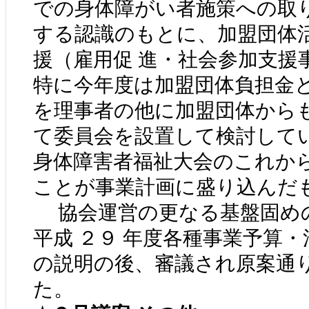
での身体障がい者施策への取
する認識のもとに、加盟団体
援（雇用促 進・社会参加支援
特に今年度は加盟団体負担金
を理事者の他に加盟団体から
て委員会を設置して検討して
身体障害者福祉大会のこれか
ことが事業計画に盛り込んだ
協会運営の更なる基盤固め
平成 ２９ 年度各種事業予算
の説明の後、審議され原案通
た。