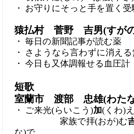
・ お守りにそっと手を置く受
猿払村 菅野 吉男(すが
・ 毎日の新聞記事が読む薬
・ さようなら言わずに消える
・ 今日も又体調報せる血圧計
短歌
室蘭市 渡部 忠雄(わた
・ ご来光(らいこう)
加
(くわ)
家族で拝(おが)む
な)で