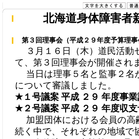
北海道身体障害者新聞
第３回理事会（平成２９年度予算理事
３月１６日（木）道民活動
て、第３回理事会が開催され
当日は理事５名と監事２名
について審議しました。
★１号議案 平成 ２９ 年度事
★２号議案 平成 ２９ 年度収
加盟団体における会員の高
続く中で、それぞれの地域で