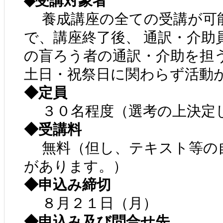
◆受講対象者
養成講座の全ての受講が可
で、講座終了後、 通訳・介助
の盲ろう者の通訳・介助を担
土日・祝祭日に関わらず活動
◆定員
３０名程度（選考の上決定
◆受講料
無料（但し、テキスト等の自
があります。）
◆申込み締切
８月２１日（月）
◆申込み及び問合せ先