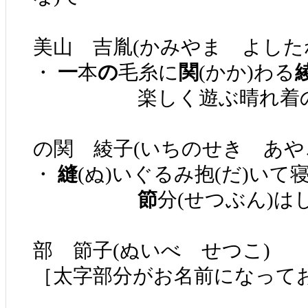
美山 吉胤(かみやま よした
・
一
本
の
毛糸に
関
(かか)わる
楽しく遊ぶ晴れ着
の関 綾子(いちのせき あや
・
縫
(ぬ)いぐるみ抱(だ)いて
節
分(せつぶん)は
部 節子(ぬいべ せつこ)
［太字部分がお名前になってお