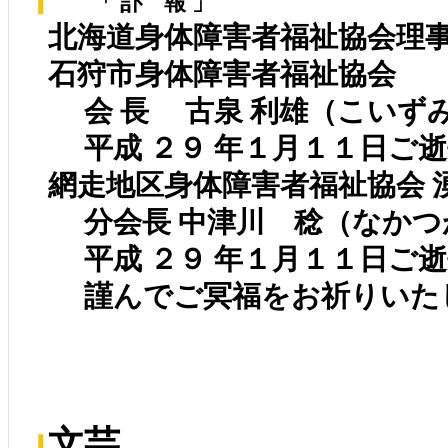
「 訃 報 」
北海道身体障害者福祉協会理
石狩市身体障害者福祉協会
会 長 古泉 利雄（こいずみ
平成 ２９ 年１月１１日ご
網走地区身体障害者福祉協会 
分会長 中津川 稔（なかつ
平成 ２９ 年１月１１日ご
謹んでご冥福をお祈りいたし
文芸