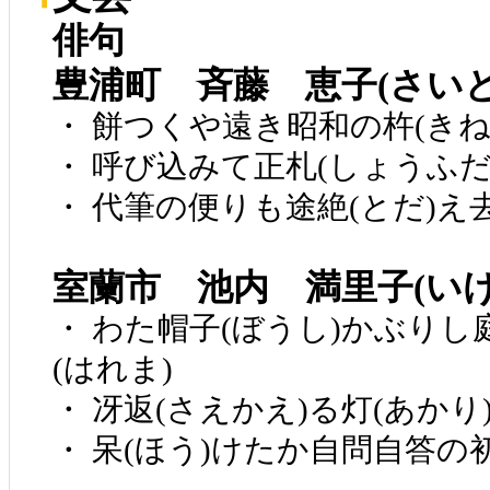
俳句
豊浦町 斉藤 恵子(さい
・ 餅つくや遠き昭和の杵(きね
・ 呼び込みて正札(しょうふだ
・ 代筆の便りも途絶(とだ)え去
室蘭市 池内 満里子(い
・ わた帽子(ぼうし)かぶりし庭
(はれま)
・ 冴返(さえかえ)る灯(あか
・ 呆(ほう)けたか自問自答の