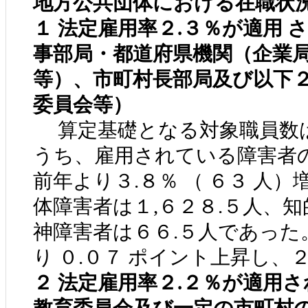
地方公共団体における在職状
１ 法定雇用率２.３％が適用 
事部局・都道府県機関（企業局
等）、市町村長部局及び以下
委員会等）
算定基礎となる対象職員数は 
うち、雇用されている障害者の
前年より３.８％ （ ６３ 人
体障害者は１,６２８.５人、知
神障害者は６６.５人であった
り ０.０７ ポイント上昇し、
２ 法定雇用率２.２％が適用