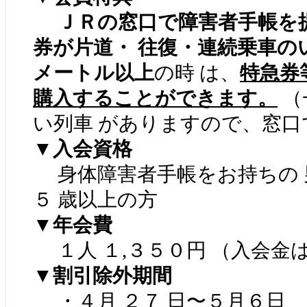
ＪＲの窓口で障害者手帳を
券が片道・ 往復・連続乗車の
メートル以上
の時 は、
特急券
購入することができます。
（
い列車 がありますので、窓口
▼入会資格
身体障害者手帳をお持ちの 男
５ 歳以上の方
▼年会費
１人 １,３５０円 （入会金
▼割引除外期間
・４月 ２７ 日〜５月６日