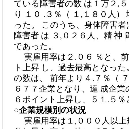
ている障害者の数 は１万２,５
り １０ .３％（ １,１８０人
った。 このうち、身体障害者は
障害者 は ３,０２６人、精 神 障
であった。
実雇用率は２.０６ ％と、前
ト上昇 し、過去最高となった
の数は、 前年より４.７％（ ７
６７７企業となり、達 成企業
６ポイント上昇し、５１.５％と
○企業規模別の状況
実雇用率は１,０００人以上