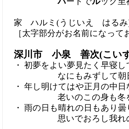
ハ
ートで
ル
ック至
家 ハルミ(うじいえ はるみ
［太字部分がお名前になってお
深川市 小泉 善次(こい
・ 初夢をよい夢見たく早寝し
なにもみずして朝日
・ 年し明けてはや正月の中日
老いのこの身も冬を
・ 雨の日も晴れの日もあり曇
思いでおろし我れの