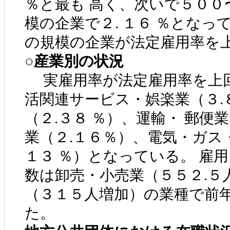
％と最も 高く、次いで５００
模の企業で２. １６ ％とな
の規模の企業が法定雇用率を
○産業別の状況
実雇用率が法定雇用率を上
活関連サービス・娯楽業（３.８
（２.３８ ％）、運輸・ 郵便業
業（２.１６％）、電気・ガス
１３ ％）となっている。 雇
数は卸売・小売業（５５２.５
（３１５人増加）の業種で前年
た。