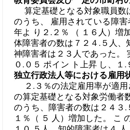
教育委員会及び一定の市町村
算定基礎となる対象職員数は
のうち、 雇用されている障害
年よ り２.２％ （ １６人）
体障害者の数は７２４.５人、知
神障害者は２３人であった。 
０.０５ ポイン ト上昇 し、１
独立行政法人等における雇用
２.３％の法定雇用率が適用
の算定基礎となる対象労働者数
のうち、障害者の数は２４３.
１％（ ５ 人）増加した。 こ
１０.５人、知的障害者は４ 