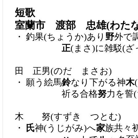
短歌
室蘭市 渡部 忠雄(わた
・ 釣果(ちょうか)あり
野
外で
正
(まさ)に雑駁(ざ
田 正男(のだ まさお)
・ 願う絵馬
鈴
なり下がる神
木
祈る合格
努
力を誓(
木 努(すずき つとむ)
・
氏
神(うじがみ)へ
家
族共々初