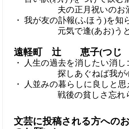
夫の正月祝いのお
・ 我が友の訃報(ふほう)を知
元気で逢(あお)うと指
遠軽町 辻 恵子(つじ 
・ 人生の過去を消したい消し
探しあぐねば我が心
・ 人並みの暮らしに良しと思
戦後の貧しさ忘れら
文芸に投稿される方への