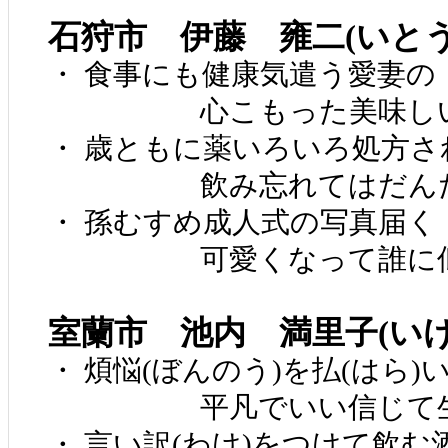
石狩市 伊藤 雍二(いと
・ 食事にも健康気遣う愛妻の
心こもった美味しい
・ 歳ともに薬いろいろ処方さ
飲み忘れてはだんだ
・ 孫むすめ成人式の写真届く
可愛くなって誰に似
室蘭市 池内 満里子(い
・ 煩悩(ぼんのう)を払(はら
平凡でいい信じて生
・ 言い訳(わけ)をつけて飲む