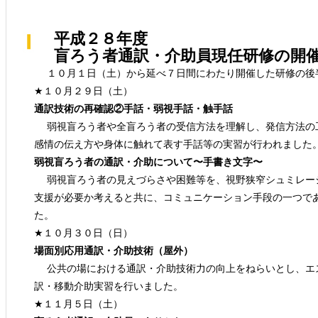
平成２８年度
盲ろう者通訳・介助員現任研修の開
１０月１日（土）から延べ７日間にわたり開催した研修の後
★１０月２９日（土）
通訳技術の再確認②手話・弱視手話・触手話
弱視盲ろう者や全盲ろう者の受信方法を理解し、発信方法の
感情の伝え方や身体に触れて表す手話等の実習が行われました
弱視盲ろう者の通訳・介助について〜手書き文字〜
弱視盲ろう者の見えづらさや困難等を、視野狭窄シュミレー
支援が必要か考えると共に、コミュニケーション手段の一つで
た。
★１０月３０日（日）
場面別応用通訳・介助技術（屋外）
公共の場における通訳・介助技術力の向上をねらいとし、エ
訳・移動介助実習を行いました。
★１１月５日（土）