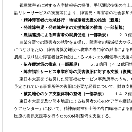
視覚障害者に対する点字情報等の提供、手話通訳技術の向上
話リレーサービスの実施等により、障害児・障害者の社会参加
・精神障害者の地域移行・地域定着支援の推進（新規）
２
・発達障害児・発達障害者の支援施策の推進（一部新規）
２
・農福連携による障害者の就農促進（一部新規）
２.０億円
農業分野での障害者の就労を支援し、障害者の職域拡大や収
につなげるため、障害者就労施設へ農業の専門家の派遣による
農業に取り組む障害者就労施設によるマルシェの開催等の支援
・依存症対策の推進（一部新規）
５.３億円（４.２億円
・障害福祉サービス事業所等の災害復旧に対する支援（復興
東日本大震災で被災した障害福祉サービス事業所等のうち、
予定されている事業所等の復旧に必要な経費について、財政支
・被災地心のケア支援体制の整備（一部新規）
１４.２億円
東日本大震災及び熊本地震による被災者の心のケア等を継続
ケアセンター」において、精神保健福祉士等の専門職種による
医療の提供支援等を行うための体制整備を支援する。