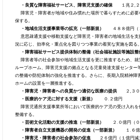
・良質な障害福祉サービス、障害児支援の確保
１兆２,２３
障害児・障害者が地域や住み慣れた場所で暮らすために必要
保する。
・地域生活支援事業等の拡充（一部新規）
４８８億円（２
意思疎通支援や移動支援など障害児・障害者の地域生活を支
況に応じ、効率化・重点化を図りつつ事業の着実な実施を図る
・障害福祉サービス提供体制の整備（社会福祉施設等施設整
障害者等の社会参加や地域生活支援を更に推進するため、就
ループホーム、障害児支援の拠点となる児童発達支援センター
の整備や防犯体制の強化を推進する。さらに、長期入院精神障
ホームの設置を一層推進する。
・障害児・障害者への良質かつ適切な医療の提供
２,３０
・医療的ケア児に対する支援（新規）
０.２億円
障害児通所支援事業所等において医療的ケア児の受け入れを
整備する。
・芸術文化活動の支援の推進（一部新規）
２.０億円（０
・障害者自立支援機器の開発の促進（一部新規）
１.６億
・障害児・障害者の社会参加の促進
２６億円（１億円減