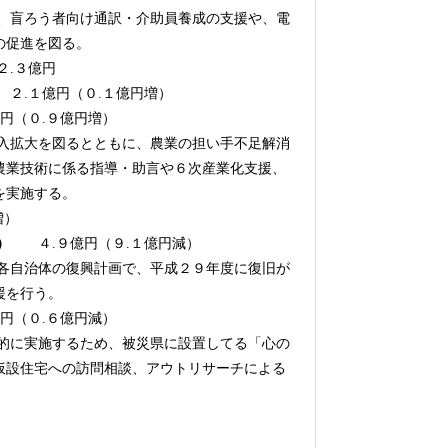
、盲ろう者向け通訳・介助員養成の支援や、電
の促進を図る。
.３億円
.１億円（０.１億円増）
（０.９億円増）
入拡大を図るとともに、農業の担い手不足解消
農業技術に係る指導・助言や６次産業化支援、
を実施する。
増）
）
４.９億円（９.１億円減）
各自治体の復興計画で、平成２９年度に復旧が
援を行う。
（０.６億円減）
的に実施するため、被災県に設置してる「心の
仮設住宅への訪問相談、アウトリサーチによる