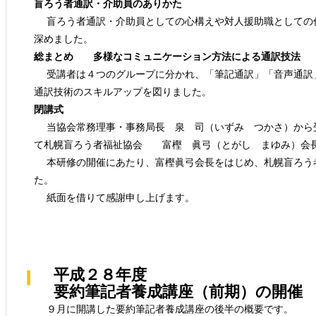
盲ろう者通訳・介助員のありかた
盲ろう者通訳・介助員としての心構えや対人援助職としての
深めました。
総まとめ 多様なコミュニケーション方法による通訳技法
受講者は４つのグループに分かれ、「筆記通訳」「音声通訳
通訳技術のスキルアップを図りました。
閉講式
当協会常務理事・事務局長 泉 司（いずみ つかさ）から
て札幌盲ろう者福祉協会 富樫 眞弓（とがし まゆみ）会
本研修の開催にあたり、富樫眞弓会長をはじめ、札幌盲ろう
た。
紙面を借りて感謝申し上げます。
平成２８年度
要約筆記者養成講座（前期）の開催
９月に開講した要約筆記者養成講座の後半の概要です。