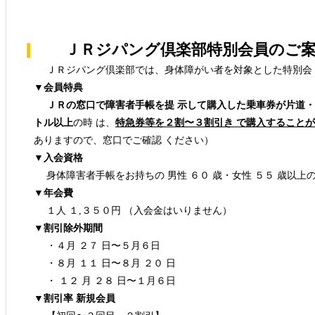
ＪＲジパング倶楽部特別会員のご案
ＪＲジパング倶楽部では、身体障がい者を対象とした特別会 
▼会員特典
ＪＲの窓口で障害者手帳を提 示して購入した乗車券が片道・
トル以上
の時 は、
特急券等を２割〜３割引き で購入すること
ありますので、窓口でご確認 ください）
▼入会資格
身体障害者手帳をお持ちの 男性 ６０ 歳・女性 ５５ 歳以上
▼年会費
１人 １,３５０円 （入会金はいりません）
▼割引除外期間
・４月 ２７ 日〜５月６日
・８月 １１ 日〜８月 ２０ 日
・ １２ 月 ２８ 日〜１月６日
▼割引率 新規会員