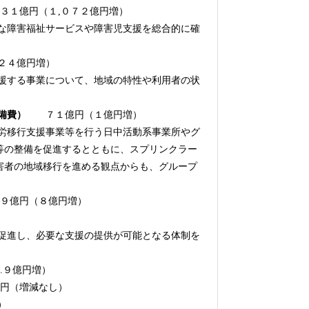
１億円（１,０７２億円増）
な障害福祉サービスや障害児支援を総合的に確
４億円増）
援する事業について、地域の特性や利用者の状
。
備費）
７１億円（１億円増）
労移行支援事業等を行う日中活動系事業所やグ
等の整備を促進するとともに、スプリンクラー
害者の地域移行を進める観点からも、グループ
９億円（８億円増）
促進し、必要な支援の提供が可能となる体制を
.９億円増）
円（増減なし）
）