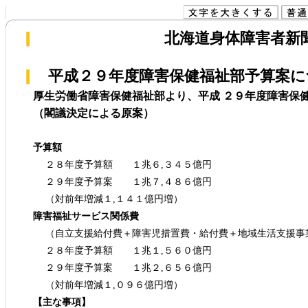
北海道身体障害者新聞(
平成２９年度障害保健福祉部予算案に
厚生労働省障害保健福祉部より、平成 ２９年度障害保
（閣議決定による原案）
予算額
２８年度予算額 １兆６,３４５億円
２９年度予算案 １兆７,４８６億円
（対前年増減１,１４１億円増）
障害福祉サービス関係費
（自立支援給付費＋障害児措置費・給付費＋地域生活支援事
２８年度予算額 １兆１,５６０億円
２９年度予算案 １兆２,６５６億円
（対前年増減１,０９６億円増）
【主な事項】