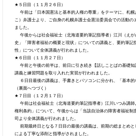
★５日目（１１月２６日）
午前は「日本国憲法と基本的人権の尊重」をテーマに、札幌
こ）弁護士より、ご自身の札幌弁護士会憲法委員会での活動の
ました。
午後からは社会福祉士（北海道要約筆記指導者）江川（えが
史」「障害者福祉の概要と現状」についての講義と、要約筆記
性」について全体講義が行われました。
★６日目（１１月２７日）
午前と午後の前半は、前日に引き続き【話しことばの基礎知
講義と練習問題を取り入れた実習が行われました。
６日目最後の講義は、手書きとパソコンに分かれ、「基本的
（裏面へつづく）
★７日目（１２月１７日）
午前は社会福祉士（北海道要約筆記指導者）江川いつみ講師
権利条約」について、午後からは「当該自治体の障害者福祉
司より全体講義が行われました。
前期最終日となる７日目の最後の講義は、前期の総まとめと
による丁寧な添削と指導がされました。