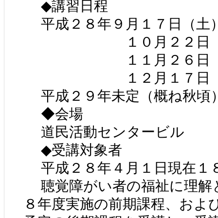
◆講習日程
平成２８年９月１７日（土
１０月２２日（土）
１１月２６日（土）
１２月１７日（
平成２９年未定（概ね秋頃
◆会場
道民活動センタービル
◆受講対象者
平成２８年４月１日現在１
聴覚障がい者の福祉に理解
８年度実施の前期課程、およ