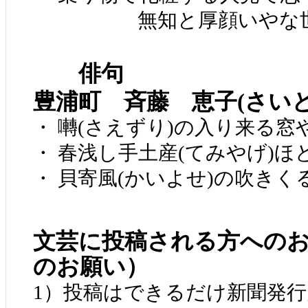
無知と厚顔いやな世
俳句
豊浦町 斉藤 恵子(さい
・ 囀(さえずり)の入り来る窓
・ 春浅し手土産(てみやげ)ほ
・ 貝寄風(かいよせ)の吹き
文芸に投稿される方への
のお願い）
1）投稿はできるだけ新聞発