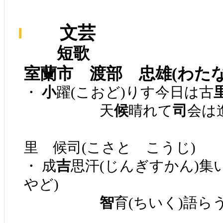
文芸
短歌
室蘭市 渡部 忠雄(わた
・
小
躍(こおど)りす今日は古
天
候
晴れて
司
会は
里 候司(こさと こうじ)
・ 成
吉
思汗(じんぎすかん)集
やど)
智
育(ちいく)語ら