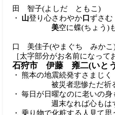
田 智子(よしだ ともこ)
・
山
登り心さわやか
口
ずさむ
美
空に蝶(ちょう)
口 美佳子(やまぐち みかこ
［太字部分がお名前になって
石狩市 伊藤 雍二(いと
・ 熊本の地震続発すさまじく
被災者悲惨ただ祈る
・ 毎日が日曜なのに老いの身
週末なれば心もは
・ 乗り物で化粧する人見て思