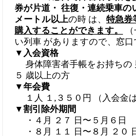
券が片道・ 往復・連続乗車の
メートル以上
の時 は、
特急券
購入することができます。
（
い列車 がありますので、窓口
▼入会資格
身体障害者手帳をお持ちの 男
５ 歳以上の方
▼年会費
１人 １,３５０円 （入会金
▼割引除外期間
・４月 ２７ 日〜５月６日
・８月 １１ 日〜８月 ２０ 