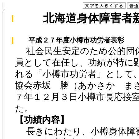
北海道身体障害者新聞
平成２７年度小樽市功労者表彰
社会民生安定のため公的団
員として在任し、功績が特に
れる「小樽市功労者」として
協会赤坂 勝（あかさか ま
７年１２月３日小樽市長応接
た。
【功績内容】
長きにわたり、小樽身体障