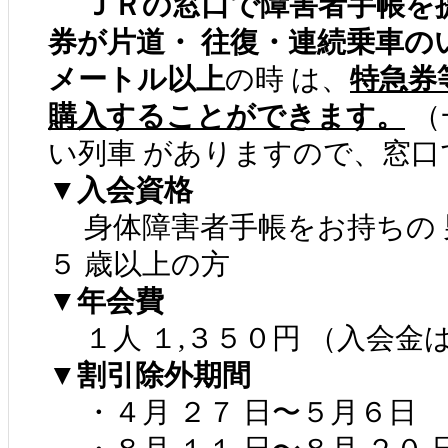
ＪＲの窓口で障害者手帳を
券が片道・ 往復・連続乗車の
メートル以上
の時 は、
特急券
購入することができます。
（
い列車 がありますので、窓口
▼入会資格
身体障害者手帳をお持ちの 男
５ 歳以上の方
▼年会費
１人 １,３５０円 （入会金
▼割引除外期間
・４月 ２７ 日〜５月６日