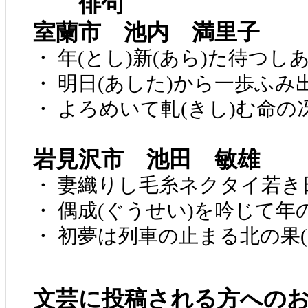
俳句
室蘭市 池内 満里子
・ 年(とし)新(あら)た待つし
・ 明日(あした)から一歩ふみ
・ よろめいて軋(きし)む命の冴
岩見沢市 池田 敏雄
・ 妻織りし毛糸ネクタイ若き
・ 偶成(ぐうせい)を吟じて年
・ 初夢は列車の止まる北の果(
文芸に投稿される方への