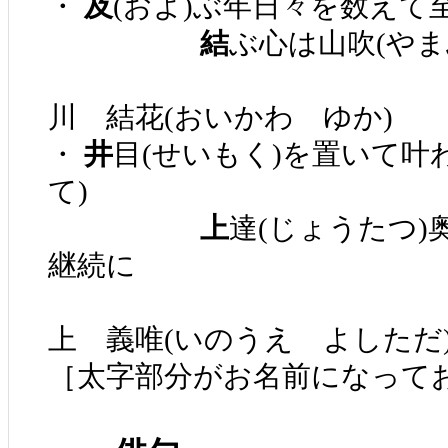
・
及
(およ)ぶ年日々を数えて
結
ぶ心は山吹(やま
川 結花(おいかわ ゆか)
・
井
目(せいもく)を置いて叶
て)
上
達(じょうたつ)
継続に
上 義唯(いのうえ よしただ
［太字部分がお名前になって