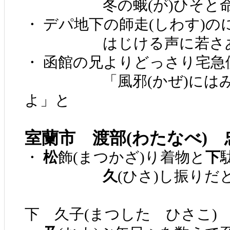
冬の蛾(が)ひそと命
・ デパ地下の師走(しわす)
はじける声に若さあ
・ 函館の兄よりどっさり宅急
「風邪(かぜ)にはみか
よ」と
室蘭市 渡部(わたなべ) 
・
松
飾(まつかざ)り着物と
下
久
(ひさ)し振りだ
下 久子(まつした ひさこ)