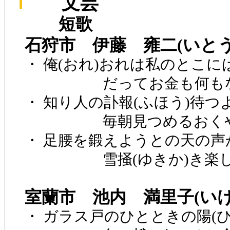
文芸
短歌
石狩市 伊藤 雍二(いと
・ 俺(おれ)おれは私のとこ
だってお金も何もな
・ 知り人の訃報(ふほう)待
毎朝見つめるおくや
・ 足腰を鍛えようとの天の声
雪掻(ゆきか)き楽しも
室蘭市 池内 満里子(い
・ ガラス戸のひとときの陽(