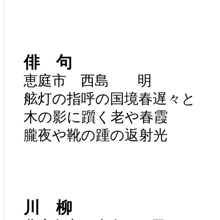
俳 句
恵庭市 西島 明
舷灯の指呼の国境春遅々と
木の影に躓く老や春霞
朧夜や靴の踵の返射光
川 柳