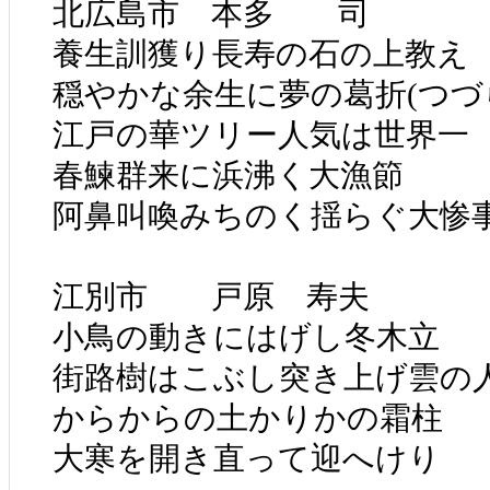
北広島市 本多 司
養生訓獲り長寿の石の上教え
穏やかな余生に夢の葛折(つづ
江戸の華ツリー人気は世界一
春鰊群来に浜沸く大漁節
阿鼻叫喚みちのく揺らぐ大惨
江別市 戸原 寿夫
小鳥の動きにはげし冬木立
街路樹はこぶし突き上げ雲の
からからの土かりかの霜柱
大寒を開き直って迎へけり