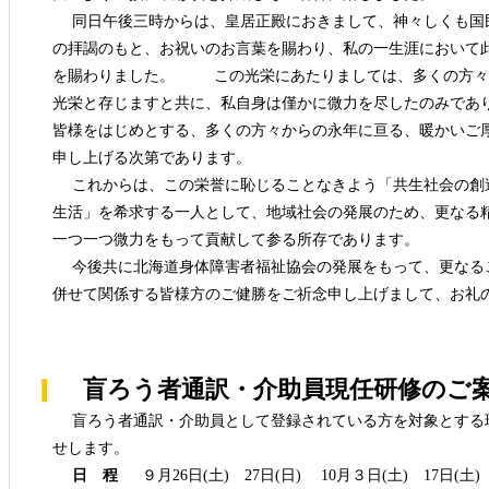
同日午後三時からは、皇居正殿におきまして、神々しくも国
の拝謁のもと、お祝いのお言葉を賜わり、私の一生涯において
を賜わりました。 この光栄にあたりましては、多くの方々
光栄と存じますと共に、私自身は僅かに微力を尽したのみであ
皆様をはじめとする、多くの方々からの永年に亘る、暖かいご
申し上げる次第であります。
これからは、この栄誉に恥じることなきよう「共生社会の創
生活」を希求する一人として、地域社会の発展のため、更なる
一つ一つ微力をもって貢献して参る所存であります。
今後共に北海道身体障害者福祉協会の発展をもって、更なる
併せて関係する皆様方のご健勝をご祈念申し上げまして、お礼
盲ろう者通訳・介助員現任研修のご
盲ろう者通訳・介助員として登録されている方を対象とする現
せします。
日 程
９月26日(土) 27日(日) 10月３日(土) 17日(土) 