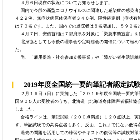
４月６日現在の状況についてお知らせします。
国内で今般の新型コロナウイルスに関連した感染症の感染者は
４２９例、無症状病原体保有者３４０例、陽性確定例（症状有
は７３名です。また、国内での退院者は８名増加し、５９２名
４月７日、安倍首相は７都府県を対象に「緊急事態宣言」を
北身協としても今後の理事会や定時総会の開催について極め
た。
尚、「雇用促進・社会参加支援事業」や「障がい者生活訓練
2019年度全国統一要約筆記者認定試
２月１６日（日）に実施した「２０１９年度全国統一要約筆
国９０５人の受験者のうち、北海道（北海道身体障害者福祉協
しました。
合格ラインは、筆記試験（２００点満点）１２０点以上、実
す。筆記試験での高得点者も多く、反面、これまでにない低得
過去の問題を活用しての練習やテキストの復習等の試験対策