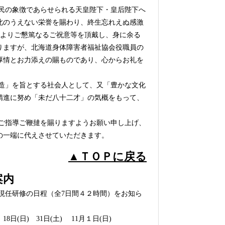
民の象徴であらせられる天皇陛下・皇后陛下へ
此のうえない栄誉を賜わり、終生忘れえぬ感激
よりご懇篤なるご祝意等を頂戴し、身に余る
りますが、北海道身体障害者福祉協会役職員の
厚情とお力添えの賜ものであり、心からお礼を
造」を旨とする社会人として、又「豊かな文化
精進に努め「未だ八十二才」の気概をもって、
ご指導ご鞭撻を賜りますようお願い申し上げ、
の一端に代えさせていただきます。
▲ＴＯＰに戻る
案内
任研修の日程（全7日間４２時間）をお知ら
18日(日) 31日(土) 11月１日(日)