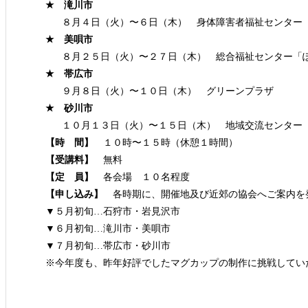
★ 滝川市
８月４日（火）〜６日（木） 身体障害者福祉センター
★ 美唄市
８月２５日（火）〜２７日（木） 総合福祉センター「
★ 帯広市
９月８日（火）〜１０日（木） グリーンプラザ
★ 砂川市
１０月１３日（火）〜１５日（木） 地域交流センター
【時 間】
１０時〜１５時（休憩１時間）
【受講料】
無料
【定 員】
各会場 １０名程度
【申し込み】
各時期に、開催地及び近郊の協会へご案内を
▼５月初旬…石狩市・岩見沢市
▼６月初旬…滝川市・美唄市
▼７月初旬…帯広市・砂川市
※今年度も、昨年好評でしたマグカップの制作に挑戦してい