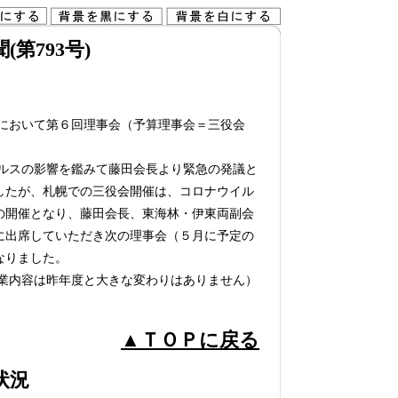
第793号)
において第６回理事会（予算理事会＝三役会
ルスの影響を鑑みて藤田会長より緊急の発議と
したが、札幌での三役会開催は、コロナウイル
の開催となり、藤田会長、東海林・伊東両副会
に出席していただき次の理事会（５月に予定の
なりました。
業内容は昨年度と大きな変わりはありません）
▲ＴＯＰに戻る
状況