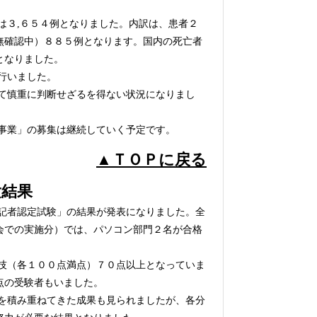
３,６５４例となりました。内訳は、患者２
無確認中）８８５例となります。国内の死亡者
となりました。
行いました。
て慎重に判断せざるを得ない状況になりまし
事業」の募集は継続していく予定です。
▲ＴＯＰに戻る
験結果
記者認定試験」の結果が発表になりました。全
会での実施分）では、パソコン部門２名が合格
技（各１００点満点）７０点以上となっていま
点の受験者もいました。
を積み重ねてきた成果も見られましたが、各分