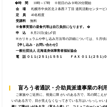
�時 間
10時～17時 ※初日のみ９時20分開始
会 場
札幌市中央区北２条西７丁目 道民活動センタービ
定 員
40名程度
受講料
無料
※食事実習の昼食代等は自己負担になります。
�
申 込
８月21日(金)〆切
※カリキュラムや申し込み方法等の詳細については、５月頃
【申し込み・お問い合わせ】
一般社団法人 北海道身体障害者福祉協会
電 話 ０１１(２５１)１５５１ ＦＡＸ ０１１(２５１)
盲ろう者通訳・介助員派遣事業の利
ご家族やご近所に、視覚に障 がいのある方で、耳の聞こえが
いのある方で、目が見えなくなってきている方はいらっしゃいま
複して障がいがある方 （盲ろう者）に、コミュニケーションや