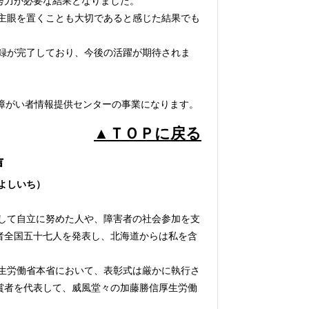
努力が必要な結果となりました。
主眼を置くことも大切であると感じた結果でも
録が完了しており、今後の活躍が期待されま
障がい者情報提供センターの事業になります。
▲ＴＯＰに戻る
声
よしいち）
して自立に努めた人や、障害者の社会参加を支
者全国五十七人を発表し、北海道からは私を含
生労働省本省において、表彰式は厳かに執行さ
賞者を代表して、威風堂々の加藤勝信厚生労働