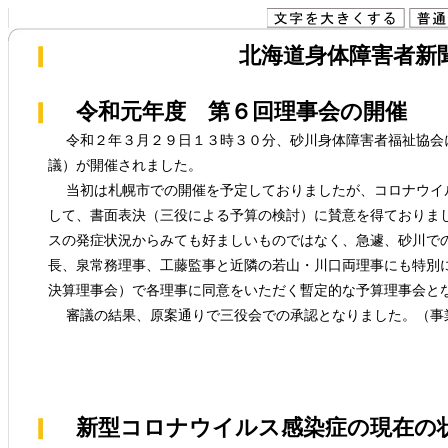
北海道身体障害者新聞(
令和元年度 第６回理事会の開催
令和２年３月２９日１３時３０分、砂川身体障害者福祉協会
議）が開催されました。
当初は札幌市での開催を予定しておりましたが、コロナウイ
して、書面表決（三役による予算の検討）に賛意を得ておりま
スの発症状況からみても好ましいものではなく、急遽、砂川で
長、泉常務理事、工藤監事と近隣の若山・川口両理事にも特別
決算理事会）で各理事に同意をいただく暫定的な予算理事会と
審議の結果、原案通りで三役会での承認となりました。（事
新型コロナウイルス感染症の現在の