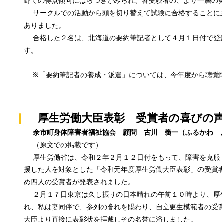
野での得点傾向にばらつきがみられ、各受験者の、より一層の
サークルでの活動から頭を切り替えて試験に合格することに
ありました。
合格した２名は、北海道の要約筆記者として４月１日付で登
す。
※「要約筆記者の養成・派遣」については、今年度から聴覚
厚生労働大臣表彰 受賞者の喜びの
余市町身体障害者福祉協会 顧問 古川 義一（ふるかわ 
（原文での掲載です）
厚生労働省は、令和２年２月１２日付をもって、障害を克服
援した人を対象とした「令和元年度厚生労働大臣表彰」の受賞
め四人の受賞者が発表されました。
２月１７日東京は久し振りの日本晴れの午前１０時より、厚
れ、私は妻同伴で、参列の誉れを賜わり、自立更生模範者の受
大臣より直接に表彰状を拝戴しその名誉に浴しました。