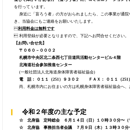
を行って います。
身近に「盲ろう者」の方がおられましたら、この事業が通院
き、当協会にもご連絡をお願いいたします。

利用料金は無料です
 利用登録が必要となりますので、下記へお問合せください。
【お問い合せ先】
〒０６０－０００２
札幌市中央区北二条西七丁目道民活動センタービル４階
北海道社会参加推進センター
(一般社団法人北海道身体障害者福祉協会)
電 話： ０１１（251）９３０２ ＦＡＸ： ０１１（25
尚、札幌市内にお住まいの方は札幌身体障害者福祉協会へ、
令和２年度の主な予定
☆ 北身協 定時総会 ６月１４日（日）１０時３０分〜（
☆ 北身協 事務担当者会議 ７月９日（木）１３時３０分