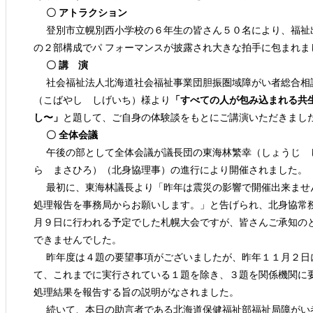
〇 アトラクション
登別市立幌別西小学校の６年生の皆さん５０名により、福祉
の２部構成でパ フォーマンスが披露され大きな拍手に包まれま
〇 講 演
社会福祉法人北海道社会福祉事業団胆振圏域障がい者総合相
（こばやし しげいち）様より
「すべての人が包み込まれる共
し〜」
と題して、ご自身の体験談をもとにご講演いただきまし
〇 全体会議
午後の部として全体会議が議長団の東海林繁幸（しょうじ 
ら まさひろ）（北身協理事）の進行により開催されました。
最初に、東海林議長より「昨年は震災の影響で開催出来ませ
処理報告を事務局からお願いします。」と告げられ、北身協常
月９日に行われる予定でした札幌大会ですが、皆さんご承知の
できませんでした。
昨年度は４題の要望事項がございましたが、昨年１１月２日
て、これまでに実行されている１題を除き、３題を関係機関に
処理結果を報告する旨の説明がなされました。
続いて、本日の助言者である北海道保健福祉部福祉局障がい