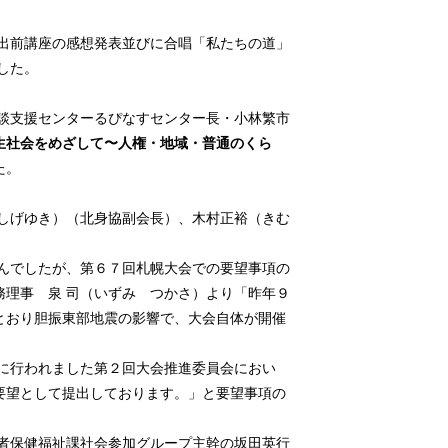
出前講座の感想発表並びに合唱「私たちの道」
した。
談支援センターるぴなすセンター長・小林繁市
生社会をめざして〜人権・地域・普通のくら
た。
しげゆき）（北身協副会長）、木村正裕（きむ
んでしたが、第６７回札幌大会での要望事項の
務理事 泉 司（いずみ つかさ）より「昨年９
とおり胆振東部地震の影響で、大会自体が開催
に行われました第２回大会推進委員会におい
要望として提出しております。」と要望事項の
者保健福祉課社会参加グループ主幹の坂田英行