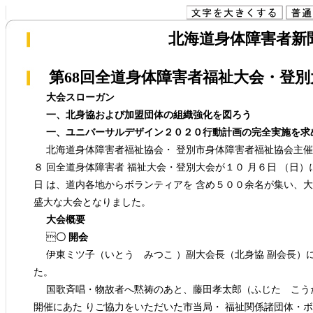
北海道身体障害者新聞(
第68回全道身体障害者福祉大会・登別
大会スローガン
一、北身協および加盟団体の組織強化を図ろう
一、ユニバーサルデザイン２０２０行動計画の完全実施を求
北海道身体障害者福祉協会・ 登別市身体障害者福祉協会主催 
８ 回全道身体障害者 福祉大会・登別大会が１０ 月６日 （日
日 は、道内各地からボランティアを 含め５００余名が集い、
盛大な大会となりました。
大会概要

〇 開会
伊東ミツ子（いとう みつこ ）副大会長（北身協 副会長）に
た。
国歌斉唱・物故者へ黙祷のあと、藤田孝太郎（ふじた こうた
開催にあた りご協力をいただいた市当局・ 福祉関係諸団体・