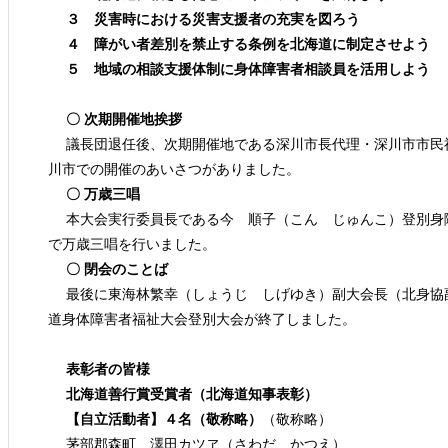
３ 災害時における災害支援者の充実を図ろう
４ 障がい者差別を禁止する条例を北海道に制定させよう
５ 地域の相談支援体制に身体障害者相談員を活用しよう
〇 次期開催地挨拶
議長団退任後、次期開催地である深川市長代理・深川市市民
川市での開催のあいさつがありました。
〇 万歳三唱
本大会実行委員長である今 順子（こん じゅんこ）登別身
で万歳三唱を行いました。
〇 閉会のことば
最後に東海林繁幸（しょうじ しげゆき）副大会長（北身協
道身体障害者福祉大会登別大会が終了しました。
表彰者の皆様
北海道善行賞受賞者（北海道知事表彰）
【自立活動者】４名（敬称略）
（敬称略）
茅部郡森町 澤田カツヱ（さわだ かつえ）