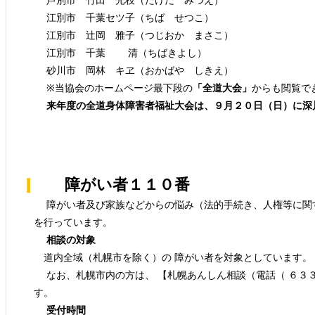
芦別市 竹田 光枝（たけだ みつえ）
江別市 千葉セツ子（ちば せつこ）
江別市 辻岡 雅子（つじおか まさこ）
江別市 千葉 清（ちばきよし）
砂川市 岡林 キヱ（おかばや しきえ）
※当協会のホームページ最下段の
「全道大会」
からも閲覧で
来年度の全道身体障害者福祉大会は、９月２０日（日）に深
障がい者１１０番
障がい者及び家族などからの悩み（法的手続き、人権等に関
を行っています。
相談の対象
道内全域（札幌市を除く）の 障がい者を対象としています。
なお、札幌市内の方は、 【札幌あんしん相談（電話（ ６３３
す。
受付時間