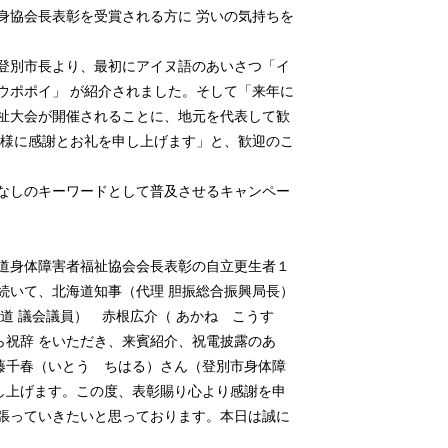
身協会長表彰を受賞される方に 労いの気持ちを
登別市長より、最初にアイヌ語のあいさつ「イ
ウポポイ」 が紹介されました。そして「来年に
福祉大会が開催されることに、地元を代表して歓
皆様に感謝とお礼を申し上げます」と、歓迎のこ
てなしのキーワードとして普及させるキャンペー
道身体障害者福祉協会会長表彰の自立更生者１
続いて、北海道知事（代理 胆振総合振興局長）
道 議会議員） 赤根広介（ あかね こうす
ら祝辞 をいただき、来賓紹介、祝電披露のあ
藤千春（いとう ちはる）さん（登別市身体障
し上げます。この度、表彰賜り心より感謝を申
頑張っていきたいと思っております。本日は誠に