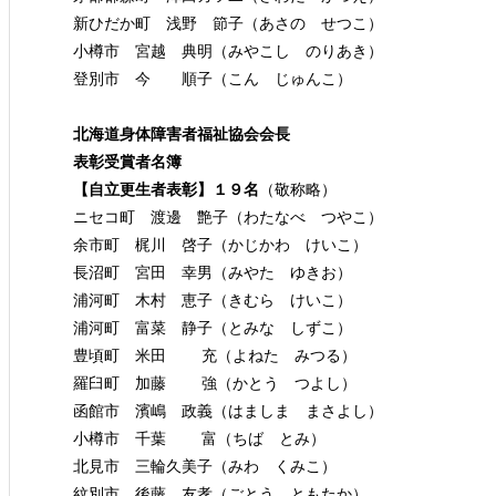
新ひだか町 浅野 節子（あさの せつこ）
小樽市 宮越 典明（みやこし のりあき）
登別市 今 順子（こん じゅんこ）
北海道身体障害者福祉協会会長
表彰受賞者名簿
【自立更生者表彰】１９名
（敬称略）
ニセコ町 渡邊 艶子（わたなべ つやこ）
余市町 梶川 啓子（かじかわ けいこ）
長沼町 宮田 幸男（みやた ゆきお）
浦河町 木村 恵子（きむら けいこ）
浦河町 富菜 静子（とみな しずこ）
豊頃町 米田 充（よねた みつる）
羅臼町 加藤 強（かとう つよし）
函館市 濱嶋 政義（はましま まさよし）
小樽市 千葉 富（ちば とみ）
北見市 三輪久美子（みわ くみこ）
紋別市 後藤 友孝（ごとう ともたか）