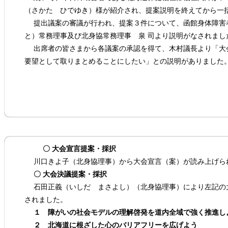
（さかた ひでゆき）様が紹介され、提案説明を終えてから一
提出議案の審議が行われ、提案３件について、函館身体障害
と）常務理事及び北身協常務理事 泉 司より説明がなされまし
出席者の皆さまから各議案の承認を得て、木村議長より「大
要望として取りまとめることにしたい」との説明がありました
〇 大会宣言提案・採択
川口きよ子（北身協理事）から大会宣言（案）が読み上げら
〇 大会決議提案・採択
石田正義（いしだ まさよし）（北身協理事）により左記の
されました。
１ 障がいの社会モデルの理解啓発を道内全域で強く推進し
２ 北海道に根ざした心のバリアフリーを広げよう