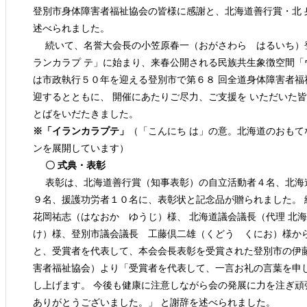
登別市身体障害者福祉協会の皆様に感謝と、北海道善行賞・北 
述べられました。
続いて、名誉大会長の小笠原春一（おがさわら はるいち）
ランカラプ テ」に始まり、来春公開される民族共生象徴空間「
は市政執行５０年を迎える登別市で第６８ 回全道身体障害者
迎するとともに、 開催にあたりご尽力、ご支援を いただいた
とばをいだたきました。
※「イランカラプテ」
（「こんにち は」の意。北海道のおも
ンを展開しています） 
〇 式典・表彰
表彰は、北海道善行賞（知事表彰）の自立活動者４名、北海
９名、援護功労者１０名に、表彰状と記念品が贈られました。 
花岡祐志（はなおか ゆうじ）様、 北海道議会議長（代理 北海
け）様、登別市議会議長 工藤倶二雄（くどう くにお）様か
と、受賞者を代表して、本会会長表彰を受賞された登別市の伊
害者福祉協会）より「受賞者を代表して、一言お礼の言葉を申
し上げます。 今後も健康に注意しながら会の発展に力を注ぎ
ありがとうございました。」 と謝辞を述べられました。