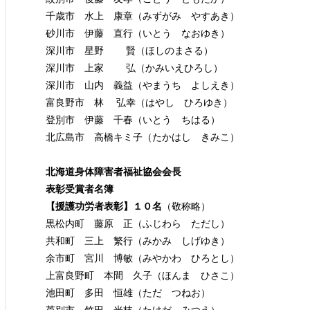
千歳市 水上 康章（みずがみ やすあき）
砂川市 伊藤 直行（いとう なおゆき）
深川市 星野 賢（ほしのまさる）
深川市 上家 弘（かみいえひろし）
深川市 山内 義益（やまうち よしえき）
富良野市 林 弘幸（はやし ひろゆき）
登別市 伊藤 千春（いとう ちはる）
北広島市 高橋キミ子（たかはし きみこ）
北海道身体障害者福祉協会会長
表彰受賞者名簿
【援護功労者表彰】１０名
（敬称略）
黒松内町 藤原 正（ふじわら ただし）
共和町 三上 繁行（みかみ しげゆき）
余市町 宮川 博敏（みやかわ ひろとし）
上富良野町 本間 久子（ほんま ひさこ）
池田町 多田 恒雄（ただ つねお）