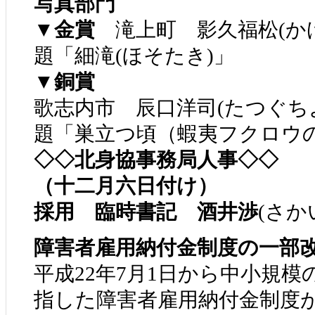
写真部門
▼金賞
滝上町 影久福松(か
題「細滝(ほそたき)」
▼銅賞
歌志内市 辰口洋司(たつぐち
題「巣立つ頃（蝦夷フクロウ
◇◇北身協事務局人事◇◇
（十二月六日付け）
採用 臨時書記 酒井渉
(さか
障害者雇用納付金制度の一部
平成22年7月1日から中小規
指した障害者雇用納付金制度