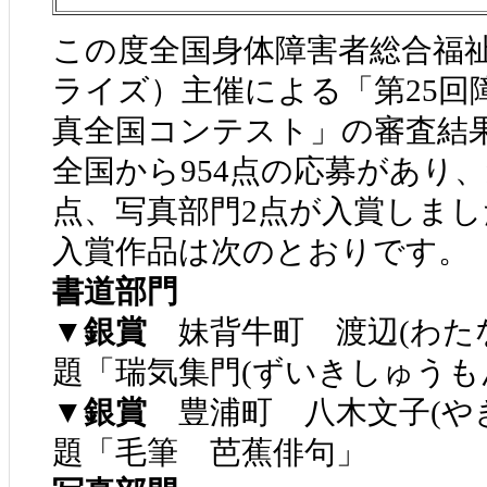
この度全国身体障害者総合福
ライズ）主催による「第25回
真全国コンテスト」の審査結
全国から954点の応募があり
点、写真部門2点が入賞しまし
入賞作品は次のとおりです。
書道部門
▼銀賞
妹背牛町 渡辺(わた
題「瑞気集門(ずいきしゅうも
▼銀賞
豊浦町
八木文子(や
題「毛筆 芭蕉俳句」