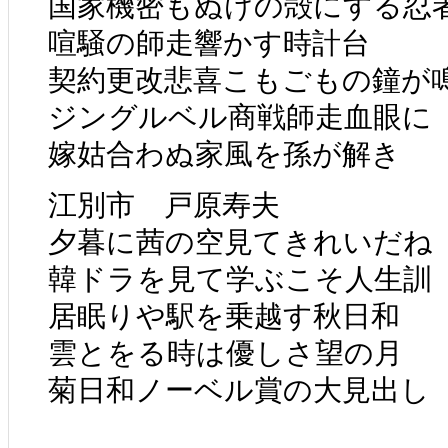
国家機密もぬけの殻にする忍
喧騒の師走響かす時計台
契約更改悲喜こもごもの鐘が
ジングルベル商戦師走血眼に
嫁姑合わぬ家風を孫が解き
江別市 戸原寿夫
夕暮に茜の空見てきれいだね
韓ドラを見て学ぶこそ人生訓
居眠りや駅を乗越す秋日和
雲とをる時は優しさ望の月
菊日和ノーベル賞の大見出し