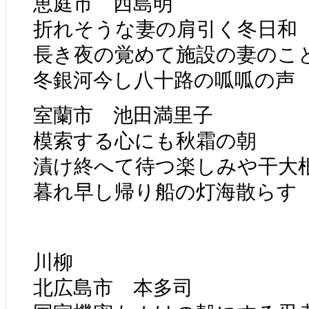
恵庭市 西島明
折れそうな妻の肩引く冬日
長き夜の覚めて施設の妻のこ
冬銀河今し八十路の呱呱の声
室蘭市 池田満里子
模索する心にも秋霜の朝
漬け終へて待つ楽しみや干大
暮れ早し帰り船の灯海散らす
川柳
北広島市 本多司