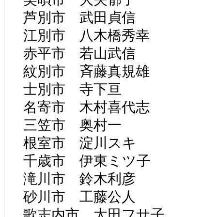
芦別市 武田貞信
江別市 八木橋秀幸
赤平市 若山武信
紋別市 斉藤真規雄
士別市 寺下亘
名寄市 木村喜代志
三笠市 奥村一
根室市 淀川スキ
千歳市 伊東ミツ子
滝川市 鈴木利彦
砂川市 工藤公人
歌志内市 太田フサ子