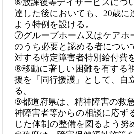
⑥放課後等デイサービスについ
達した後においても、20歳に
よう特例を設ける。
⑦グループホーム又はケアホ
のうち必要と認める者につい
対する特定障害者特別給付費
⑧移動に著しい困難を有する
援を「同行援護」として、自
る。
⑨都道府県は、精神障害の救
神障害者等からの相談に応ず
じた体制の整備を図るよう努