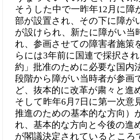
そうした中で一昨年12月に障
部が設置され、その下に障が
が設けられ、新たに障がい当
れ、参画させての障害者施策
らには3年前に国連で採択さ
約」批准のために必要な国内
段階から障がい当時者が参画
ど、抜本的に改革が粛々と進
そして昨年6月7日に第一次意
推進のための基本的な方向）
れ、基本的な方向と今後の進
が閣議決定されているところ