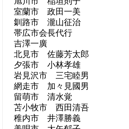
旭川市 稲垣則子
室蘭市 政田一美
釧路市 瀧山征治
帯広市会長代行
吉澤一廣
北見市 佐藤芳太郎
夕張市 小林孝雄
岩見沢市 三宅睦男
網走市 加々見國男
留萌市 清水覚
苫小牧市 西田清吾
稚内市 井澤勝義
美唄市 大矢郁子