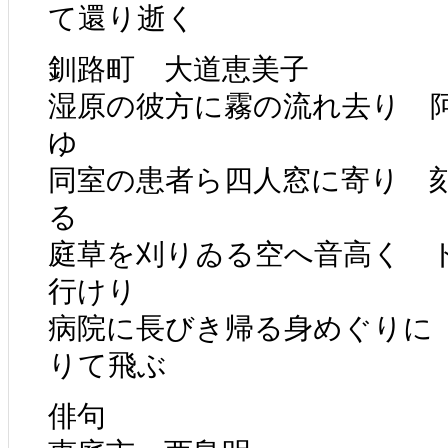
て還り逝く
釧路町 大道恵美子
湿原の彼方に霧の流れ去り 
ゆ
同室の患者ら四人窓に寄り 
る
庭草を刈りゐる空へ音高く 
行けり
病院に長びき帰る身めぐりに
りて飛ぶ
俳句