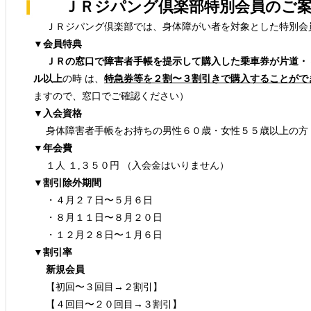
ＪＲジパング倶楽部特別会員のご案
ＪＲジパング倶楽部では、身体障がい者を対象とした特別会
▼会員特典
ＪＲの窓口で障害者手帳を提示して購入した乗車券が片道・
ル以上
の時 は、
特急券等を２割〜３割引きで購入することがで
ますので、窓口でご確認ください）
▼入会資格
身体障害者手帳をお持ちの男性６０歳・女性５５歳以上の方
▼年会費
１人 １,３５０円 （入会金はいりません）
▼割引除外期間
・４月２７日〜５月６日
・８月１１日〜８月２０日
・１２月２８日〜１月６日
▼割引率
新規会員
【初回〜３回目→２割引】
【４回目〜２０回目→３割引】