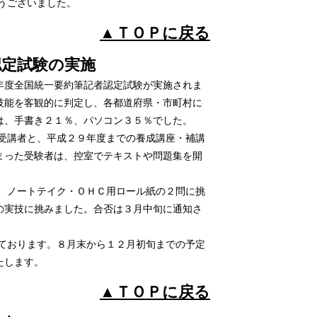
うございました。
▲ＴＯＰに戻る
定試験の実施
年度全国統一要約筆記者認定試験が実施されま
技能を客観的に判定し、各都道府県・市町村に
は、手書き２１％、パソコン３５％でした。
受講者と、平成２９年度までの養成講座・補講
まった受験者は、控室でテキストや問題集を開
、ノートテイク・ＯＨＣ用ロール紙の２問に挑
の実技に挑みました。合否は３月中旬に通知さ
ております。８月末から１２月初旬までの予定
たします。
▲ＴＯＰに戻る