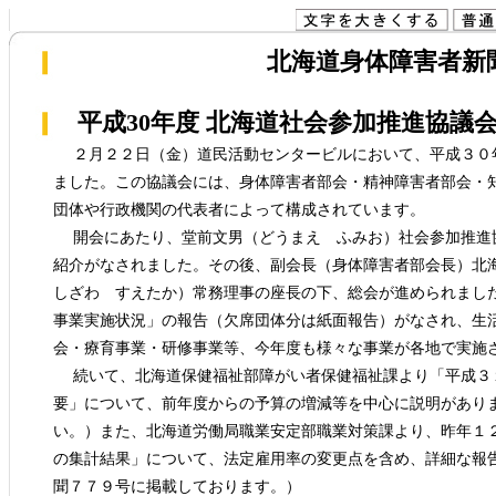
北海道身体障害者新聞(
平成30年度 北海道社会参加推進協議
２月２２日（金）道民活動センタービルにおいて、平成３０
ました。この協議会には、身体障害者部会・精神障害者部会・
団体や行政機関の代表者によって構成されています。
開会にあたり、堂前文男（どうまえ ふみお）社会参加推進
紹介がなされました。その後、副会長（身体障害者部会長）北
しざわ すえたか）常務理事の座長の下、総会が進められまし
事業実施状況」の報告（欠席団体分は紙面報告）がなされ、生
会・療育事業・研修事業等、今年度も様々な事業が各地で実施
続いて、北海道保健福祉部障がい者保健福祉課より「平成３
要」について、前年度からの予算の増減等を中心に説明があり
い。）また、北海道労働局職業安定部職業対策課より、昨年１
の集計結果」について、法定雇用率の変更点を含め、詳細な報
聞７７９号に掲載しております。）