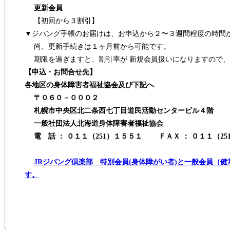
更新会員
【初回から３割引】
▼ジパング手帳のお届けは、お申込から２〜３週間程度の時間
尚、更新手続きは１ヶ月前から可能です。
期限を過ぎますと、割引率が 新規会員扱いになりますので、 
【申込・お問合せ先】
各地区の身体障害者福祉協会及び下記へ
〒０６０－０００２
札幌市中央区北二条西七丁目道民活動センタービル４階
一般社団法人北海道身体障害者福祉協会
電 話 ： ０１１（251）１５５１ ＦＡＸ ： ０１１（25
JRジパング倶楽部 特別会員(身体障がい者)と一般会員（健
す。