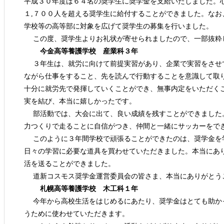
平成３０年度は６４名の奨学生に奨学金を支給いたしました。
１,７００人を超える奨学生に給付することができました。な
学校等の高等部に対象を広げて奨学生の募集を行いました。
この度、奨学生よりお礼状が寄せられましたので、一部抜粋
今金高等養護学校 産業科３年
３年生は、就労に向けて前提実習があり、企業で実習をさせ
ながら仕事をすること、先を読んで行動することを意識して取
十分に就労先で発揮していくことができ、無事内定をいただく
実を結び、本当に嬉しかったです。
部活動では、大会に出て、良い成績を残すことができました
力つくりで走ることに自信がつき、仲間と一緒にサッカーをで
このように３年間学校で頑張ることができたのは、奨学金を
日々の学習に必要な道具を買わせていただきました。本当にあ
活を送ることができました。
道新コスモス奨学金運営委員会の皆さま、本当にありがとう
札幌高等養護学校 木工科１年
今年から高校生活をはじめるにあたり、奨学金はとても助か
うために使わせていただきます。