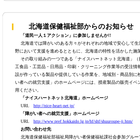
北海道保健福祉部からのお知らせ
「道民一人１アクション」に参加しませんか!!
北海道では障がいのある方々がそれぞれの地域で安心して生
野において支援を進めるとともに、北海道の特性を活かした施
その取り組みの一つである「ナイスハートネット北海道」（
工食品・工芸品・日用品・印刷・クリーニング作業等の受注情
設が作っている製品や提供している作業を、地域別・商品別に
い者への就労支援」のホームページには、授産製品の販売イベ
用ください。
「ナイスハートネット北海道」ホームページ
URL
http://nice-heart-net.jp/
「障がい者への就労支援」ホームページ
URL
http://www.pref.hokkaido.lg.jp/hf/shf/shuuroupe-ji.htm/
お問い合わせ先
北海道保健福祉部福祉局障がい者保健福祉課社会参加グルー