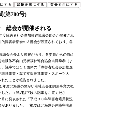
第780号)
会 総会が開催される
年度障害者社会参加推進協議会総会が開催され
知的障害者部会の３部会が設置されており、各
協議会会長より挨拶があり、各委員からの自己
海道肢体不自由児者福祉連合協会吉澤季孝（よ
た。議事では１１団体の「障害者社会参加推進
活訓練事業・就労支援推進事業・スポーツ大
されたことが報告されました。
１年度北海道の障がい者社会参加関連事業の概
ました。（詳細は下段の記事をご覧くださ
２月に発表された「平成３０年障害者雇用状況
告がありました。（概要は北海道身体障害者新