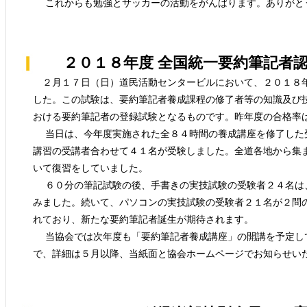
これからも勉強とサッカーの活動をがんばります。ありがと
２０１８年度 全国統一要約筆記者認
２月１７日（日）道民活動センタービルにおいて、２０１８
した。この試験は、要約筆記者養成課程の修了者等の知識及び
おける要約筆記者の登録試験となるものです。昨年度の合格率
当日は、今年度実施された全８４時間の養成講座を修了した
講習の受講者合わせて４１名が受験しました。全道各地から集
いて復習をしていました。
６０分の筆記試験の後、手書きの実技試験の受験者２４名は
みました。続いて、パソコンの実技試験の受験者２１名が２問
れており、新たな要約筆記者誕生が期待されます。
当協会では次年度も「要約筆記者養成講座」の開講を予定し
で、詳細は５月以降、当紙面と協会ホームページでお知らせい