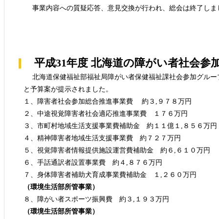
事業内容への質疑応答、意見交換が行われ、総会は終了しま
平成31年度 北海道の障がい者社会参
北海道保健福祉部福祉局障がい者保健福祉課社会参加グルー
と予算案が提示されました。
１、障害者社会参加総合推進事業費 約３,９７８万円
２、中途視覚障害者社会適応推進事業費 １７６万円
３、市町村地域生活支援事業費補助金 約１１億１,８５６万円
４、精神障害者地域生活支援事業費 約７２７万円
５、視覚障害者情報提供施設運営費補助金 約６,６１０万円
６、手話通訳者設置事業費 約４,８７６万円
７、身体障害者補助犬育成事業費補助金 １,２６０万円
（環境生活部所管事業）
８、障がい者スポーツ振興費 約３,１９３万円
（環境生活部所管事業）