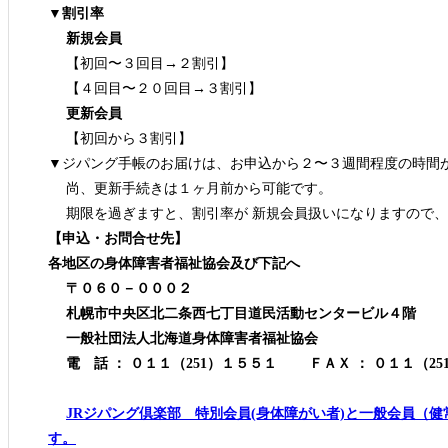
▼割引率
新規会員
【初回〜３回目→２割引】
【４回目〜２０回目→３割引】
更新会員
【初回から３割引】
▼ジパング手帳のお届けは、お申込から２〜３週間程度の時間
尚、更新手続きは１ヶ月前から可能です。
期限を過ぎますと、割引率が 新規会員扱いになりますので、 
【申込・お問合せ先】
各地区の身体障害者福祉協会及び下記へ
〒０６０－０００２
札幌市中央区北二条西七丁目道民活動センタービル４階
一般社団法人北海道身体障害者福祉協会
電 話 ： ０１１（251）１５５１ ＦＡＸ ： ０１１（25
JRジパング倶楽部 特別会員(身体障がい者)と一般会員（健
す。