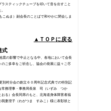
プラスティックチューブを叩いて音を出すこと
た。
もこぬま）副会長のことばで和やかに閉会しま
▲ＴＯＰに戻る
達式
地震の影響で中止となる中、各地において会長
々のご多幸をご祈念し、協会の発展に益々ご尽
更別村分会の創立６０周年記念式典での特別記
会常務理事・事務局長泉 司（いずみ つか
とおる）会長同席のもと、北海道身体障害者福
の我妻澄子（わがつま すみこ）様に表彰状と