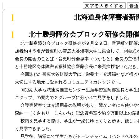
北海道身体障害者新聞(
北十勝身障分会ブロック研修会開催
北十勝身障分会ブロック研修会が９月２９日、音更町で開催
加者約４５名が音更町の帯広大谷短期大学に集合して、開会式
会長の開会のことば・音更町分会塚本（つかもと）会長の主催
と十勝地区身体障害者福祉協会齊藤会長に来賓挨拶をいただき
今回訪ねた帯広大谷短期大学は、栄養士・介護福祉など様々
大切にする地元に愛されるコミュニティカレッジです。
同短期大学地域連携推進センター生涯学習室阿部室長と学生
ごクラブ」の案内で２グループに分かれて見学をしました。
介護実習室では介護用品の説明があり、障がい者にも使いや
森紳一（くさもり しんいち）記念資料室や約９万冊以上の蔵
校内を見学する際は、学生が一緒にゆっくりと歩き、優しい
く見学できました。
見学後、講堂にて学生たちがトーンチャイム（ハンドベルの