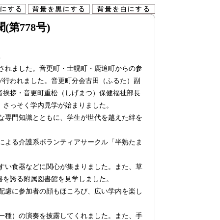
第778号)
されました。音更町・士幌町・鹿追町からの参
が行われました。音更町分会古田（ふるた）副
者挨拶・音更町重松（しげまつ）保健福祉部長
、さっそく学内見学が始まりました。
な専門知識とともに、学生が世代を越えた絆を
による介護系ボランティアサークル「半熟たま
すい食器などに関心が集まりました。また、草
書を誇る附属図書館を見学しました。
配慮に参加者の顔もほころび、広い学内を楽し
一種）の演奏を披露してくれました。また、手