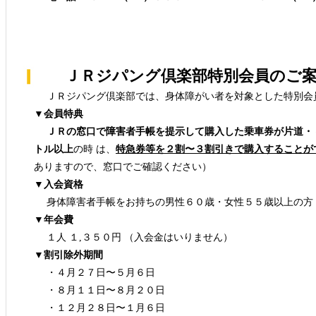
ＪＲジパング倶楽部特別会員のご案
ＪＲジパング倶楽部では、身体障がい者を対象とした特別会
▼会員特典
ＪＲの窓口で障害者手帳を提示して購入した乗車券が片道・
トル以上
の時 は、
特急券等を２割〜３割引きで購入することが
ありますので、窓口でご確認ください）
▼入会資格
身体障害者手帳をお持ちの男性６０歳・女性５５歳以上の方
▼年会費
１人 １,３５０円 （入会金はいりません）
▼割引除外期間
・４月２７日〜５月６日
・８月１１日〜８月２０日
・１２月２８日〜１月６日