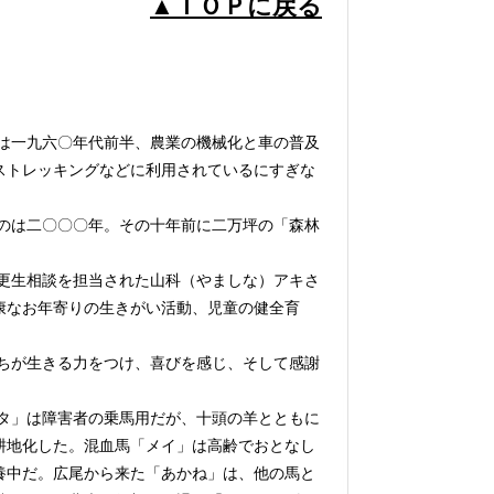
▲ＴＯＰに戻る
は一九六〇年代前半、農業の機械化と車の普及
ストレッキングなどに利用されているにすぎな
のは二〇〇〇年。その十年前に二万坪の「森林
更生相談を担当された山科（やましな）アキさ
康なお年寄りの生きがい活動、児童の健全育
ちが生きる力をつけ、喜びを感じ、そして感謝
タ」は障害者の乗馬用だが、十頭の羊とともに
耕地化した。混血馬「メイ」は高齢でおとなし
養中だ。広尾から来た「あかね」は、他の馬と