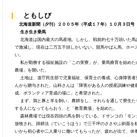
ともしび
北海道新聞（夕刊）２００５年（平成１７年）１０月３日号
生き生き乗馬
北海道は国内最大の馬産地。しかし、戦前約七十万頭いた馬
で激減し、現在は二万五千頭しかいない。競馬やばん馬、ホー
い。
私が勤務する福祉施設の「この実寮」が、乗馬療育を始めた
農場」を開いた。
土地は、道庁民生部で児童福祉、保育士の養成、心身障害者
んから贈与された。山科さんは「障害がある人の授産訓練や健
成、ボランティア育成の場に」と希望された。
まず、鶏と豚と羊を飼い、農耕をし、それらを通して寮生た
する人になってもらおう、と「教育農場」を始めた。
森林農場では現在四頭の馬を飼っている。ドサンコの「モン
放牧され、蹄耕法（ていこうほう）で三千坪のささやぶ斜面を
いから初心者や二人乗りに働いてもらったが、疲れが出て、休