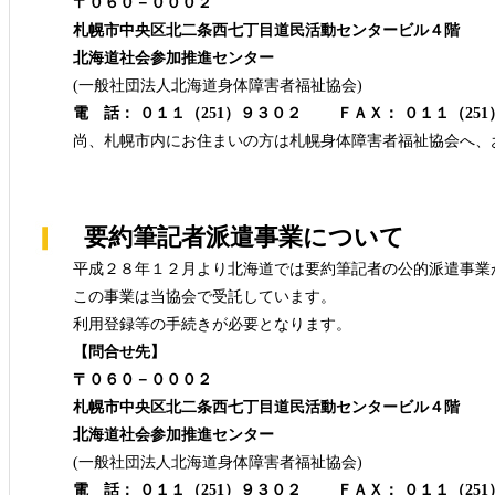
〒０６０－０００２
札幌市中央区北二条西七丁目道民活動センタービル４階
北海道社会参加推進センター
(一般社団法人北海道身体障害者福祉協会)
電 話： ０１１（251）９３０２ ＦＡＸ： ０１１（25
尚、札幌市内にお住まいの方は札幌身体障害者福祉協会へ、
要約筆記者派遣事業について
平成２８年１２月より北海道では要約筆記者の公的派遣事業
この事業は当協会で受託しています。
利用登録等の手続きが必要となります。
【問合せ先】
〒０６０－０００２
札幌市中央区北二条西七丁目道民活動センタービル４階
北海道社会参加推進センター
(一般社団法人北海道身体障害者福祉協会)
電 話： ０１１（251）９３０２ ＦＡＸ： ０１１（25