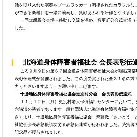
話を取り入れた演奏やブームワッカー（調律されたカラフルな
ができる楽器）を一緒に演奏し、笑顔あふれる研修となりまし
一同は懇親会会場へ移動し交流を深め、音更町分会茂古沼（
した。
北海道身体障害者福祉会 会長表彰伝
去る９月９日の第６７回全道身体障害者福祉大会が胆振東部
表彰伝達式が開催されました。この度受賞された全３１名の方
力くださいますよう、お願い申し上げます。
十勝地区身体障害者福祉協会更別村分会 会長表彰伝達式
１１月１２日（月）更別村老人保健福祉センターにおいて、
念講演の演者であります一般社団法人北海道身体障害者福祉協
さ）より、十勝地区身体障害者福祉協会 齊藤徹（さいとう 
祉協会会長表彰援護功労者表彰伝達式が行われました。受賞者
記念品が授与されました。