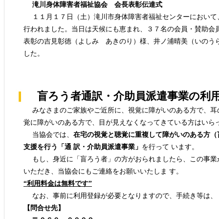
滝川身体障害者福祉協会 会長表彰伝達式
１１月１７日（土）滝川市身体障害者福祉センターにおいて
行われました。当日は天候にも恵まれ、３７名の会員・賛助会
表彰の吉見彰徳（よしみ あきのり）様、井ノ浦晴美（いのう
した。
盲ろう者通訳・介助員派遣事業の利
みなさまのご家族やご近所に、視覚に障がいのある方で、耳
覚に障がいのある方で、目が見えなくなってきている方はいら
当協会では、
在宅の視覚と聴覚に重複して障がいのある方（
支援を行う「通 訳・介助員派遣事業」
を行って います。
もし、身近に「盲ろう者」の方がおられましたら、この事業
いただき、当協会にもご連絡をお願いいたしま す。
“利用料金は無料です”
なお、事前に利用登録が必要となりますので、手続き等は、 
【問合せ先】