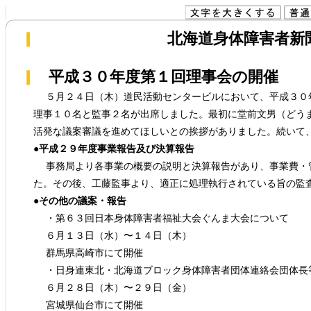
北海道身体障害者新聞(
平成３０年度第１回理事会の開催
５月２４日（木）道民活動センタービルにおいて、平成３０
理事１０名と監事２名が出席しました。最初に堂前文男（どう
活発な議案審議を進めてほしいとの挨拶がありました。続いて
●平成２９年度事業報告及び決算報告
事務局より各事業の概要の説明と決算報告があり、事業費・
た。その後、工藤監事より、適正に処理執行されている旨の監
●その他の議案・報告
・第６３回日本身体障害者福祉大会ぐんま大会について
６月１３日（水）〜１４日（木）
群馬県高崎市にて開催
・日身連東北・北海道ブロック身体障害者団体連絡会団体長
６月２８日（木）〜２９日（金）
宮城県仙台市にて開催