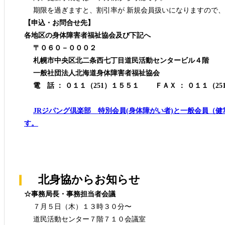
期限を過ぎますと、割引率が 新規会員扱いになりますので、 
【申込・お問合せ先】
各地区の身体障害者福祉協会及び下記へ
〒０６０－０００２
札幌市中央区北二条西七丁目道民活動センタービル４階
一般社団法人北海道身体障害者福祉協会
電 話 ： ０１１（251）１５５１ ＦＡＸ ： ０１１（25
JRジパング倶楽部 特別会員(身体障がい者)と一般会員（健
す。
北身協からお知らせ
☆事務局長・事務担当者会議
７月５日（木）１３時３０分〜
道民活動センター７階７１０会議室