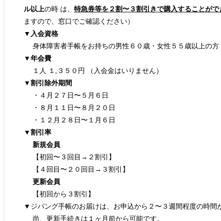
ル以上
の時 は、
特急券等を２割〜３割引きで購入することがで
ますので、窓口でご確認ください）
▼入会資格
身体障害者手帳をお持ちの男性６０歳・女性５５歳以上の方
▼年会費
１人 １,３５０円 （入会金はいりません）
▼割引除外期間
・４月２７日〜５月６日
・８月１１日〜８月２０日
・１２月２８日〜１月６日
▼割引率
新規会員
【初回〜３回目→２割引】
【４回目〜２０回目→３割引】
更新会員
【初回から３割引】
▼ジパング手帳のお届けは、お申込から２〜３週間程度の時間
尚、更新手続きは１ヶ月前から可能です。