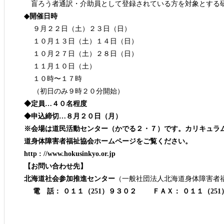
盲ろう者通訳・介助員として登録されている方を対象とする
◆開催日時
９月２２日（土）２３日（日）
１０月１３日（土）１４日（日）
１０月２７日（土）２８日（日）
１１月１０日（土）
１０時〜１７時
（初日のみ９時２０分開始）
◆定員…４０名程度
◆申込締切…８月２０日（月）
※会場は道民活動センター（かでる２・７）です。カリキュラ
道身体障害者福祉協会ホームページをご覧ください。
http : //www.hokusinkyo.or.jp
【お問い合わせ先】
北海道社会参加推進センター
（一般社団法人北海道身体障害者
電 話： ０１１（251）９３０２ ＦＡＸ： ０１１（25