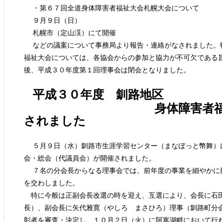
・第６７回全道身体障害者福祉大会札幌大会について
９月９日（日）
札幌市（定山渓）にて開催
などの議案について事務局より報告・連絡がなされました。
福祉大会については、各協会からの参加と協力が不可欠である
後、平成３０年度第１回理事会は閉会となりました。
平成３０年度 釧路地区
身体障害者福祉協会理
されました
５月９日（水）釧路市生涯学習センター（まなぼっと幣舞）
会・総会（代議員会）が開催されました。
７名の分会長からなる理事会では、前年度の事業を細やかに
を交わしました。
特に今般は正副会長改選の時を迎え、互選により、会長に石
長）、副会長に矢代雅寛（やしろ まさひろ）理事（釧路町分
彰者を審査・決定し、１０月２日（火）に阿寒湖畔において行