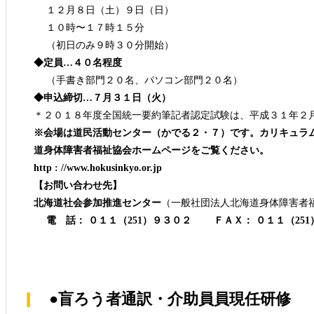
１２月８日（土）９日（日）
１０時〜１７時１５分
（初日のみ９時３０分開始）
◆定員…４０名程度
（手書き部門２０名、パソコン部門２０名）
◆申込締切…７月３１日（火）
＊２０１８年度全国統一要約筆記者認定試験は、平成３１年２
※会場は道民活動センター（かでる２・７）です。カリキュラ
道身体障害者福祉協会ホームページをご覧ください。
http : //www.hokusinkyo.or.jp
【お問い合わせ先】
北海道社会参加推進センター
（一般社団法人北海道身体障害者
電 話： ０１１（251）９３０２ ＦＡＸ： ０１１（25
●盲ろう者通訳・介助員員現任研修