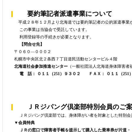
要約筆記者派遣事業について
平成２８年１２月より北海道では要約筆記者の公的派遣事業
この事業は当協会で受託しています。
利用登録等の手続きが必要となります。
【問合せ先】
〒０６０―０００２
札幌市中央区北２条西７丁目道民活動センタービル４階
北海道社会参加推進センター
（一般社団法人北海道身体障害者
電 話： ０１１（251）９３０２ ＦＡＸ： ０１１（251
ＪＲジパング倶楽部特別会員のご案
ＪＲジパング倶楽部では、身体障がい者を対象とした特別会
▼会員特典
ＪＲの窓口で障害者手帳を提示して購入した乗車券が片道・